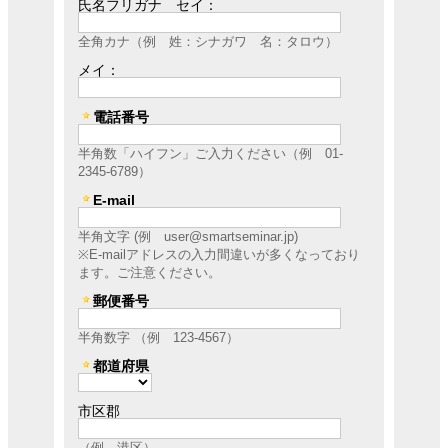
氏名フリガナ セイ：
お客さまへの架電により知り得た情報、ウ
ェブアクセス履歴について、本セミナーを
全角カナ（例 姓：シナガワ 名：タロウ）
お客様にご紹介された紹介元企業、弊社の
グループ会社および弊社のビジネスパート
メイ：
ナーに書面もしくは電子媒体で提供する場
合
電話番号
ご提供頂いた個人情報の管理者は、キヤノ
半角数「ハイフン」ご入力ください（例 01-
ンマーケティングジャパン株式会社 ビジ
2345-6789）
ネスパートナー営業推進部 ビジネスパー
トナー営業推進第二課 課長です。
E-mail
お客さまご自身の個人情報の開示・訂正・
削除を希望される場合には、下記宛にご連
半角文字 (例 user@smartseminar.jp)
絡下さい。
※E-mailアドレスの入力間違いが多くなっており
ます。ご注意ください。
【お問い合わせ先】
キヤノンマーケティングジャパン株式会
郵便番号
社 オンラインセミナー事務局 ＜area-
seminar-r@canon-mj.co.jp＞
半角数字 （例 123-4567）
都道府県
市区郡
（例 港区）