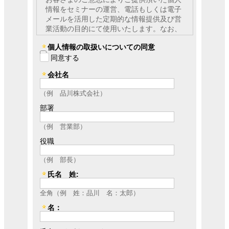
情報をセミナーの運営、電話もしくは電子
メールを活用した定期的な情報提供及び営
業活動の目的にて使用いたします。なお、
弊社は提供を受けた個人情報とCookie（ク
個人情報の取扱いについての同意
ッキー）を紐づけて、ウェブアクセス履歴
を取得します。取得可能なアクセス履歴
同意する
は、メールに設定したリンク先ページ、お
会社名
よび弊社と弊社のグループ会社が運営・開
設するウェブページ内に限られます。ウェ
（例 品川株式会社）
ブアクセス履歴は、営業活動のために利用
します。個人情報のご記入を頂けない場合
部署
には、セミナーへのご参加や各種情報提供
等が出来ないことがございますので、あら
（例 営業部）
かじめご了承ください。弊社はお客さまか
役職
らお預かりした個人情報を適切な安全対策
のもと管理し、漏えい等の防止に努めま
（例 部長）
す。
また、以下の場合を除き、お客さまの同意
氏名 姓:
なく、第三者への個人情報の開示・提供を
全角（例 姓：品川 名：太郎）
致しません。
・法令に基づく場合
名：
・上記利用目的の範囲内で利用する為に、
ご提供頂いた個人情報の全ての項目および